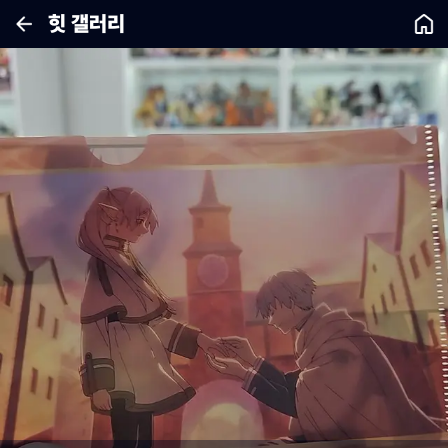
힛 갤러리