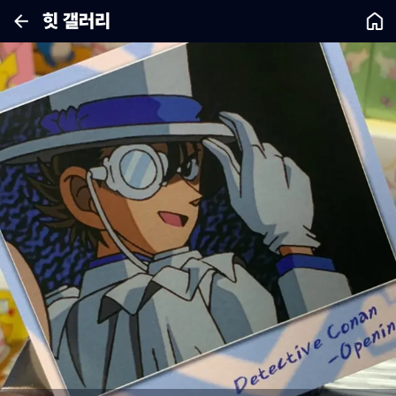
힛 갤러리