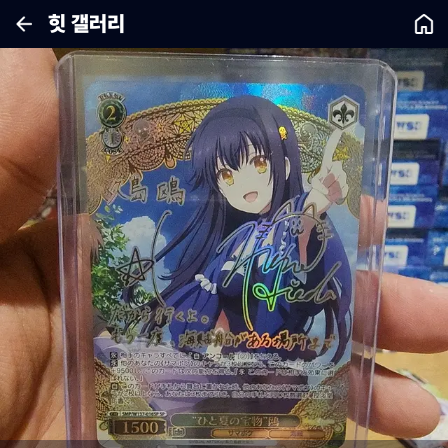
힛 갤러리