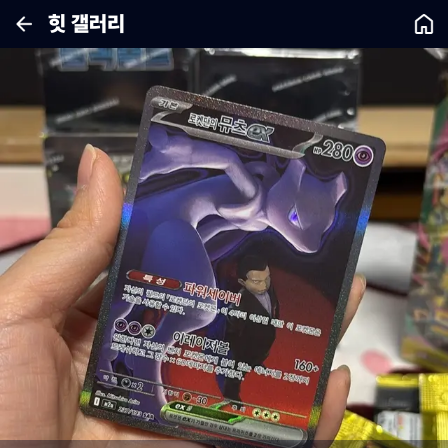
힛 갤러리