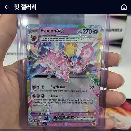
힛 갤러리