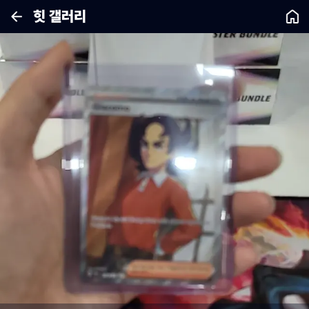
힛 갤러리