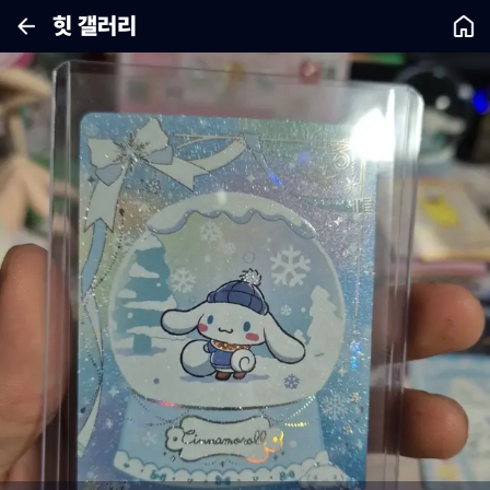
힛 갤러리