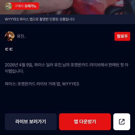
구매자 
오레가노
WYYYES 와이스 앱으로 촬영한 인증된 상품입니다
유진.
팔로우
ㄷㄷ
2026년 4월 9일, 와이스 딜러 유진.님의 포켓몬카드 라이브에서 판매된 힛 아
이템입니다.
와이스: 포켓몬카드 라이브 거래 앱, WYYYES
라이브 보러가기
앱 다운받기