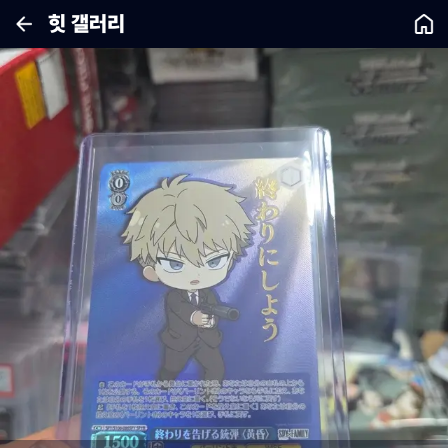
힛 갤러리