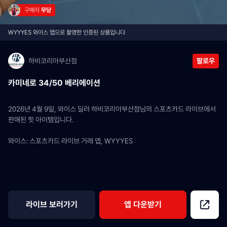
구매자 
무당
WYYYES 와이스 앱으로 촬영한 인증된 상품입니다
하비코리아부산점
팔로우
카미네로 34/50 베리에이션
2026년 4월 9일, 와이스 딜러 하비코리아부산점님의 스포츠카드 라이브에서 
판매된 힛 아이템입니다.
와이스: 스포츠카드 라이브 거래 앱, WYYYES
라이브 보러가기
앱 다운받기