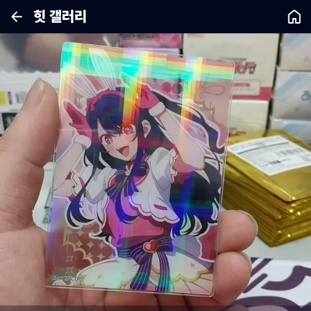
힛 갤러리