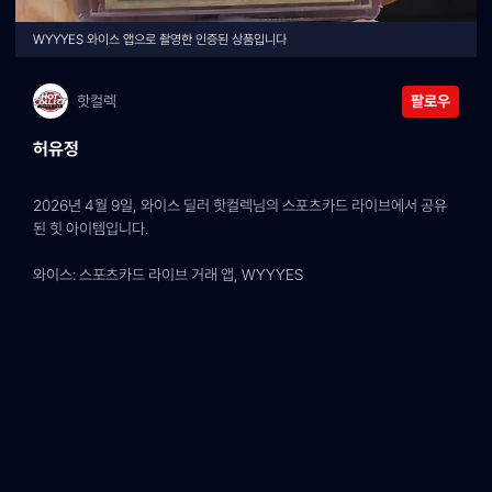
WYYYES 와이스 앱으로 촬영한 인증된 상품입니다
핫컬렉
팔로우
허유정
2026년 4월 9일, 와이스 딜러 핫컬렉님의 스포츠카드 라이브에서 공유
된 힛 아이템입니다.
와이스: 스포츠카드 라이브 거래 앱, WYYYES