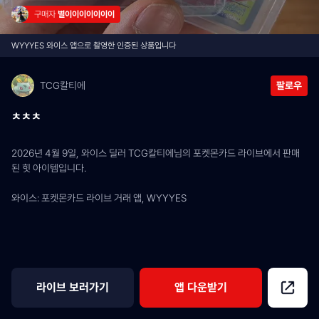
구매자 
별이이이이이이이
WYYYES 와이스 앱으로 촬영한 인증된 상품입니다
TCG칼티에
팔로우
ㅊㅊㅊ
2026년 4월 9일, 와이스 딜러 TCG칼티에님의 포켓몬카드 라이브에서 판매
된 힛 아이템입니다.
와이스: 포켓몬카드 라이브 거래 앱, WYYYES
라이브 보러가기
앱 다운받기