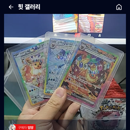
힛 갤러리
구매자 
엄땅