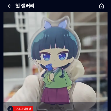
힛 갤러리
구매자 
이동광