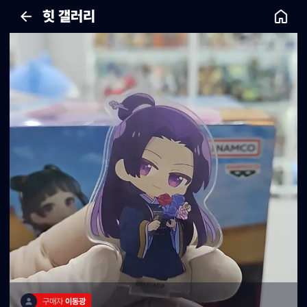
힛 갤러리
구매자 
이동광