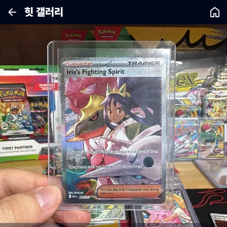
힛 갤러리