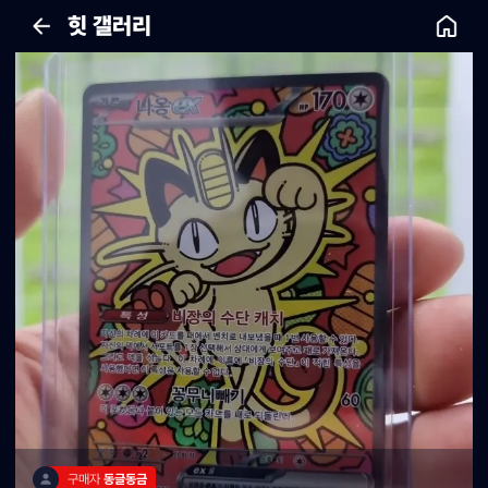
힛 갤러리
구매자 
동글동금