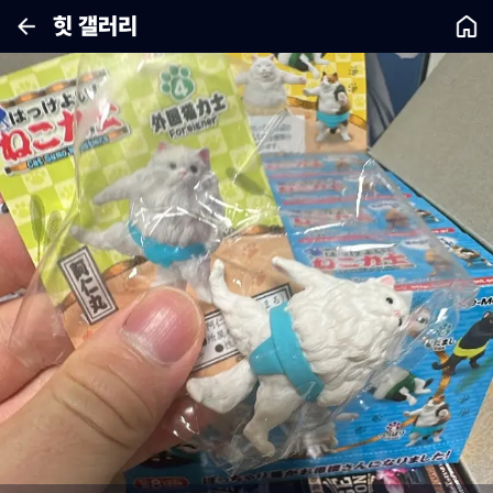
힛 갤러리