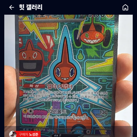
힛 갤러리
구매자 
노성준