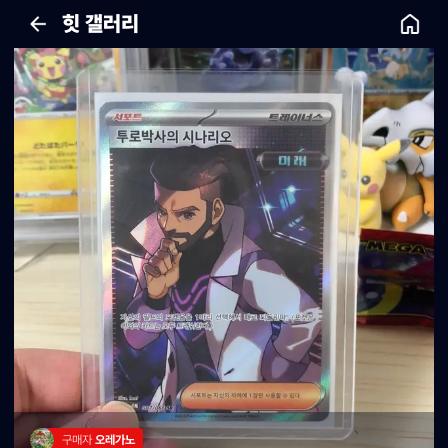
힛 갤러리
구매자 
오레가노