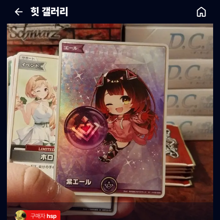
힛 갤러리
구매자 
hsp