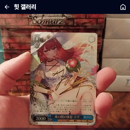
힛 갤러리