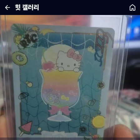
힛 갤러리