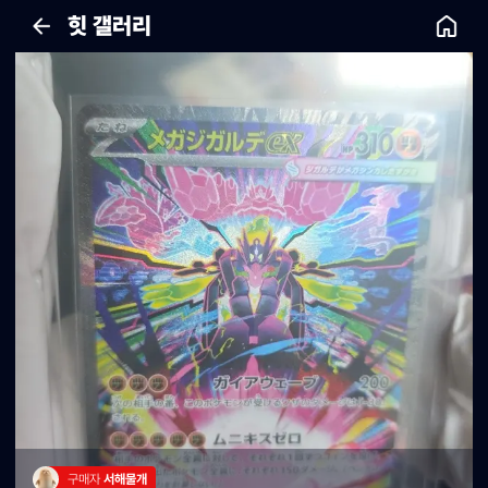
힛 갤러리
구매자 
서해물개