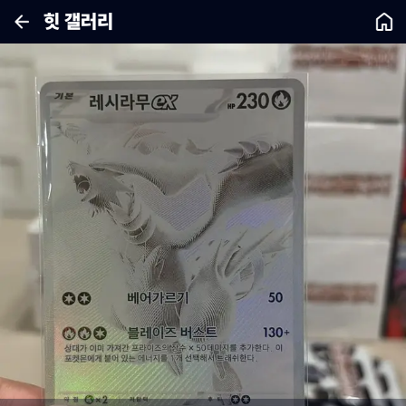
힛 갤러리