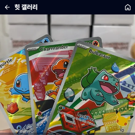
힛 갤러리