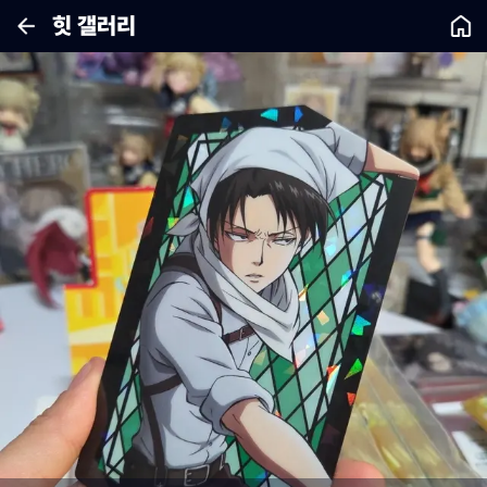
힛 갤러리