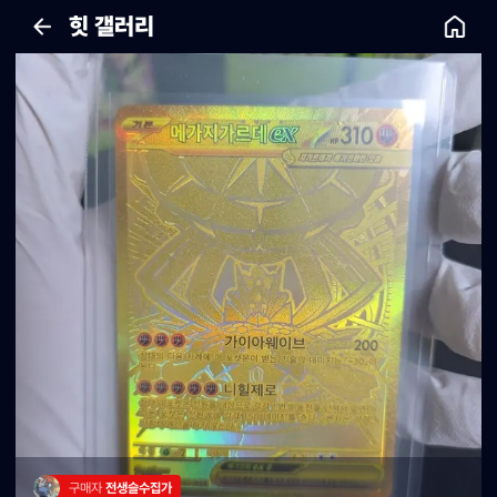
힛 갤러리
구매자 
전생슬수집가