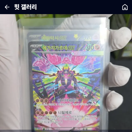
힛 갤러리