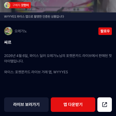
구매자 
갓현이
WYYYES 와이스 앱으로 촬영한 인증된 상품입니다
오레가노
팔로우
싸르
2026년 4월 6일, 와이스 딜러 오레가노님의 포켓몬카드 라이브에서 판매된 힛 
아이템입니다.
와이스: 포켓몬카드 라이브 거래 앱, WYYYES
라이브 보러가기
앱 다운받기