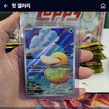
힛 갤러리