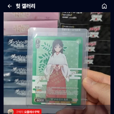
힛 갤러리
구매자 
요플레수꾸락