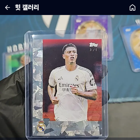
힛 갤러리