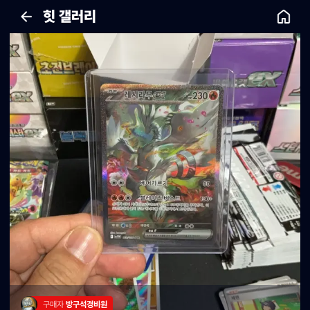
힛 갤러리
구매자 
방구석경비원