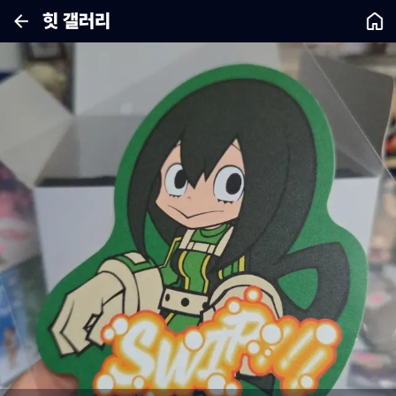
힛 갤러리