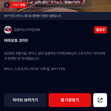
구매자 
찬희
WYYYES 와이스 앱으로 촬영한 인증된 상품입니다
집중하는키라임166
팔로우
야마모토 코이!!
2026년 4월 5일, 와이스 딜러 집중하는키라임166님의 스포츠카드 라이브에
서 판매된 힛 아이템입니다.
와이스: 스포츠카드 라이브 거래 앱, WYYYES
라이브 보러가기
앱 다운받기