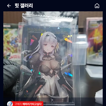
힛 갤러리
구매자 
해파리가되고싶다