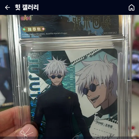
힛 갤러리