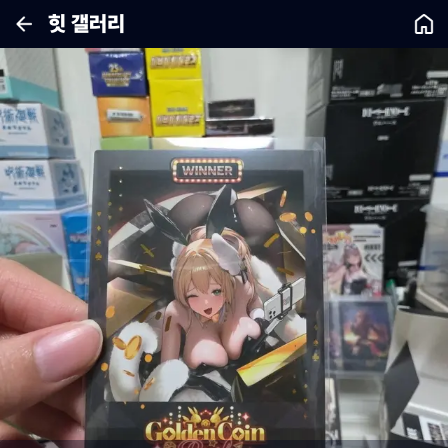
힛 갤러리