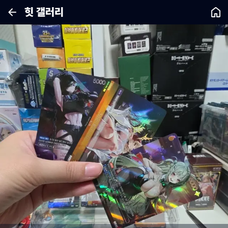
힛 갤러리