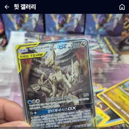
힛 갤러리