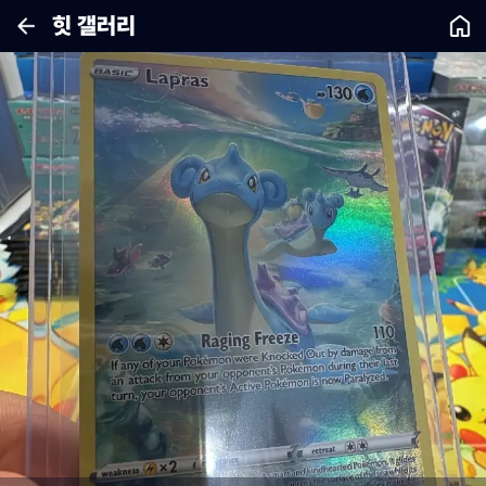
힛 갤러리