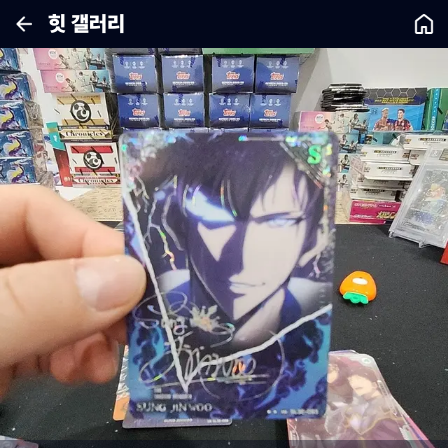
힛 갤러리