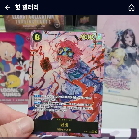
힛 갤러리