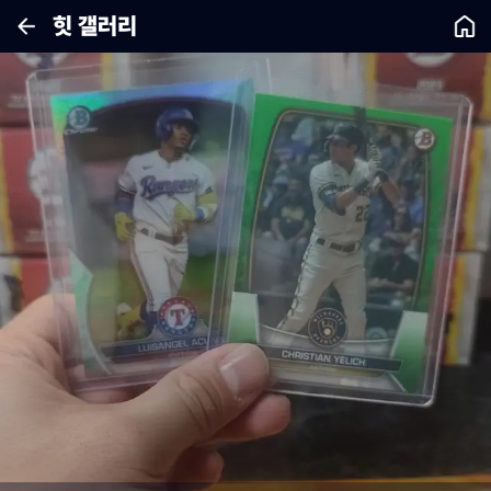
힛 갤러리