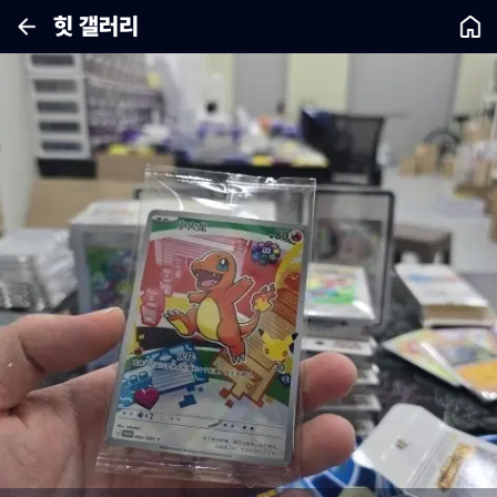
힛 갤러리