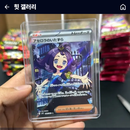
힛 갤러리