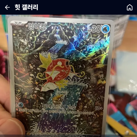
힛 갤러리