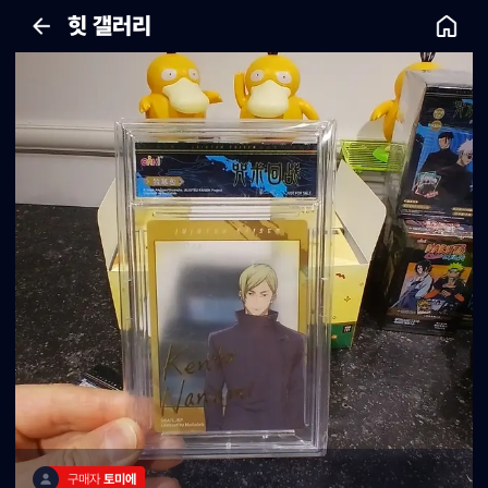
힛 갤러리
구매자 
토미에